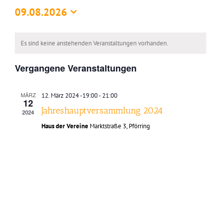
09.08.2026
Datum
wählen.
Kalender
Es sind keine anstehenden Veranstaltungen vorhanden.
von
Veranstaltungen
Vergangene Veranstaltungen
MÄRZ
12. März 2024 -19:00
-
21:00
12
Jahreshauptversammlung 2024
2024
Haus der Vereine
Marktstraße 3, Pförring