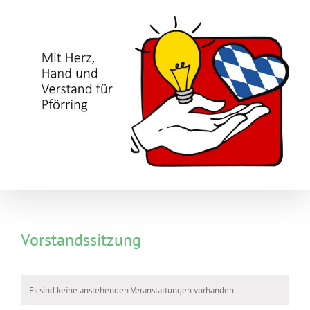
Zum
Inhalt
springen
Vorstandssitzung
Es sind keine anstehenden Veranstaltungen vorhanden.